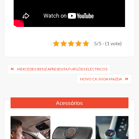
5/5 - (1 vote)
Navegação
MERCEDES-BENZ APRESENTA FURGÕES ELÉCTRICOS
de
NOVO CX-30 DA MAZDA
artigos
Acessórios