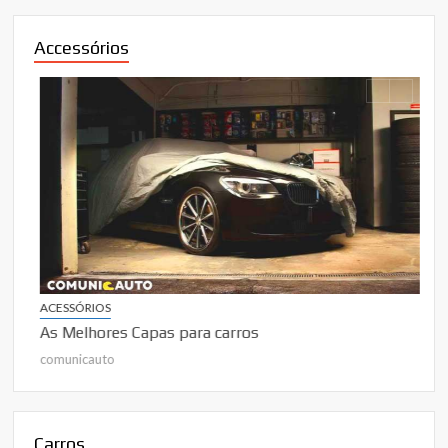
Accessórios
ACE
Mel
com
ACESSÓRIOS
As Melhores Capas para carros
comunicauto
Carros