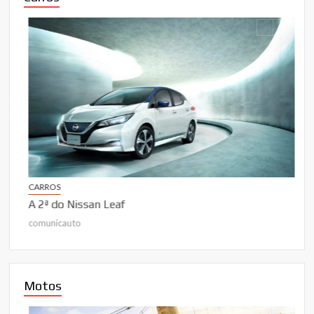
CAR
O C
com
CARROS
A 2ª do Nissan Leaf
comunicauto
Motos