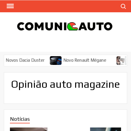
Skip
Search
to
content
COM
Auto
Magazi
– 
M
Dacia Duster
Novo Renault Mégane
Melhores 
Opinião auto magazine
Notícias