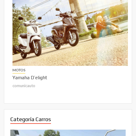
MO
His
com
MOTOS
Yamaha D’elight
comunicauto
Categoría Carros