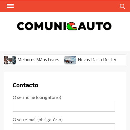
Skip
Search
to
content
COM
Auto
Magazi
– 
M
Melhores Mãos Livres
Novos Dacia Duster
Novo Renault Mégane
Contacto
O seu nome (obrigatório)
O seu e-mail (obrigatório)