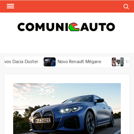
Skip
Search
to
content
COM
Auto
Magazi
– 
M
s Dacia Duster
Novo Renault Mégane
Melhores