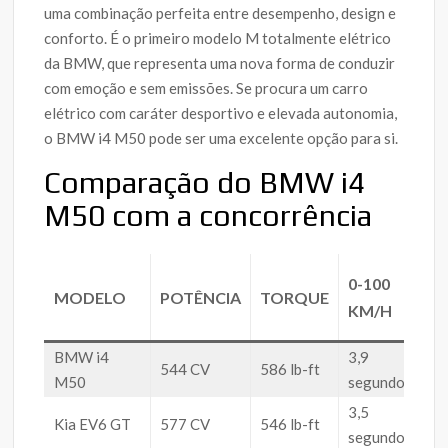
uma combinação perfeita entre desempenho, design e
conforto. É o primeiro modelo M totalmente elétrico
da BMW, que representa uma nova forma de conduzir
com emoção e sem emissões. Se procura um carro
elétrico com caráter desportivo e elevada autonomia,
o BMW i4 M50 pode ser uma excelente opção para si.
Comparação do BMW i4
M50 com a concorrência
0-100
MODELO
POTÊNCIA
TORQUE
A
KM/H
BMW i4
3,9
544 CV
586 lb-ft
51
M50
segundos
3,5
Kia EV6 GT
577 CV
546 lb-ft
T
segundos