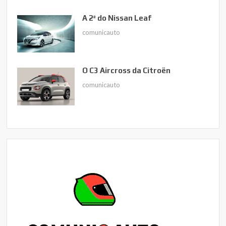
A 2ª do Nissan Leaf
comunicauto
O C3 Aircross da Citroën
comunicauto