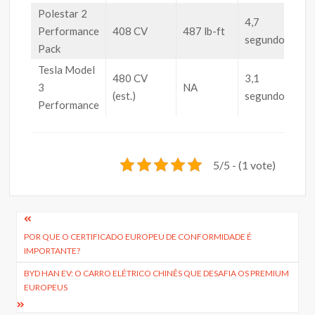
Polestar 2
4,7
Performance
408 CV
487 lb-ft
37
segundos
Pack
Tesla Model
480 CV
3,1
3
NA
50
(est.)
segundos
Performance
5/5 - (1 vote)
Navegação
POR QUE O CERTIFICADO EUROPEU DE CONFORMIDADE É
de
IMPORTANTE?
artigos
BYD HAN EV: O CARRO ELÉTRICO CHINÊS QUE DESAFIA OS PREMIUM
EUROPEUS