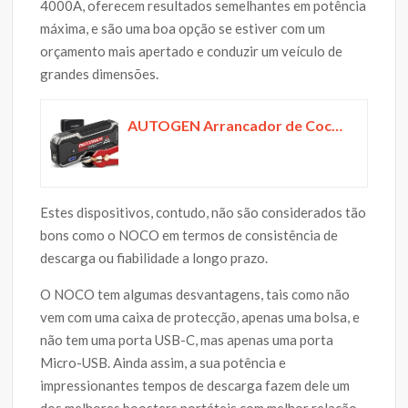
4000A, oferecem resultados semelhantes em potência
máxima, e são uma boa opção se estiver com um
orçamento mais apertado e conduzir um veículo de
grandes dimensões.
AUTOGEN Arrancador de Coches, 4500A 27000mAh (10.0L + Gasolina y Diesel), Paquete de Refuerzo de Caja de Puente de batería de Litio portátil de 12 voltios para automóviles, SUV y Camiones, QC 3.0
Estes dispositivos, contudo, não são considerados tão
bons como o NOCO em termos de consistência de
descarga ou fiabilidade a longo prazo.
O NOCO tem algumas desvantagens, tais como não
vem com uma caixa de protecção, apenas uma bolsa, e
não tem uma porta USB-C, mas apenas uma porta
Micro-USB. Ainda assim, a sua potência e
impressionantes tempos de descarga fazem dele um
dos melhores boosters portáteis com melhor relação